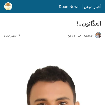
أخبار دوعن || Doan News
العدَّائون..!
صحيفة أخبار دوعن
7 أشهر ago