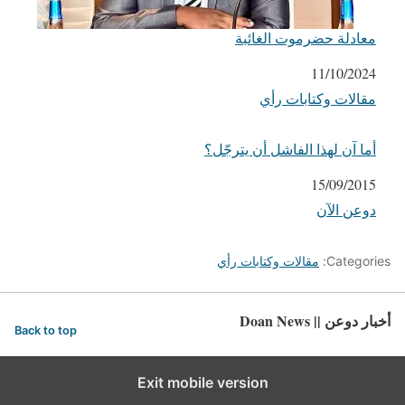
معادلة حضرموت الغائبة
التاريخ
11/10/2024
مقالات وكتابات رأي
في ما يتعلق بما يأتي
أما آن لهذا الفاشل أن يترجّل؟
التاريخ
15/09/2015
دوعن الآن
في ما يتعلق بما يأتي
Categories:
مقالات وكتابات رأي
أخبار دوعن || Doan News
Back to top
Exit mobile version