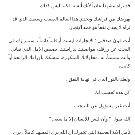
قد تراه مشهداً عادياً لأنك ألفته، لكنه ليس كذلك.
نهوضك من فراشك وتحدي هذا العالم الصعب وسعيك الذي قد
تراه لا يجدي نفعاً هو قمة الإنجاز.
أنت قويٌ صدقني ؛ الإنجازات ليست أرقاماً دائماً ، إستمرارك في
البحث عن رزقك، مواصلتك لدراستك، بصيص الأمل الذي تقاتل
وأنت ممسكٌ به، محاولاتك المتكررة، تمسكك بأوراقك الرابحة أياً
كانت،
ولعك بالنور الذي في نهاية النفق ،
كل هذه تُحسب لك.
أنت غير مسؤول عن النتيجة ،
الله يقول ” وأن ليس للإنسان إلا ما سعى ”
تأمل الآية العجيبة التي تخبرك أن الله يرى المشهد كاملاً ، يرى