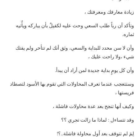
زيادة معارفك ومعرفتك ،
وتأكد أن رباً طلب السعي وحث عليه لكفيلٌ بأن يباركه ويأُتيه
ثماره.
وأن لا سن محدد للبداية والسعي، وثق أنك لم تتأخر ولم يفتك
شيء ،ولا راحت عليك ،
وأن كل يومٍ بداية جديدة لمن أراد أن يبدأ.
وستتعجب عندما تعرف المحاولات التي تقوم بها الأسود لتصطاد
فريستها ،
وكيف أنها تنجح بعد عدة محاولات فاشلة ،
وقد تتساءل : لماذا ما زالت تجري ؟؟
لِمَ لم تتوقف بعد أول محاولة فاشلة..؟!