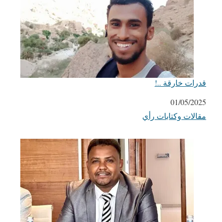
قدرات خارقة ..!
التاريخ
01/05/2025
مقالات وكتابات رأي
في ما يتعلق بما يأتي