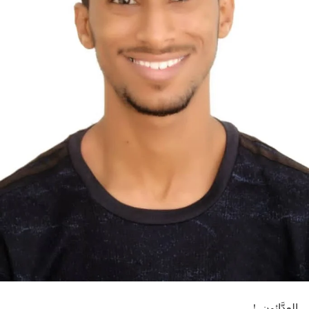
العدَّائون..!