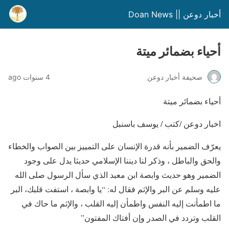
أخبار دوعن || Doan News
أحياء بضمائر ميتة
صحيفة أخبار دوعن
4 سنوات ago
أحياء بضمائر ميتة
اخبار دوعن /كتب / يوسف باسنبل
يعرّف الضمير بأنه قدرة الإنسان على التمييز بين الصواب والخطاء
والحق والباطل ، وذكر لنا ديننا الإسلامي حديثا يدل على وجود
الضمير وهو حديث وابصة ابن معبد الذي سأل الرسول صلى الله
عليه وسلم عن البر والإثم فقال له: “يا وابصة ، استفت قلبك، البر
ما اطمأنت إليه النفس واطمأن إليه القلب ، والإثم ما حاك في
القلب وتردد في الصدر وإن أفتاك المفتون”