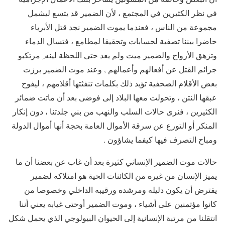
في نظر الكثيرين في المجتمع ، لأن الضمير قد يتسع ليشمل
مجموعة من الناس ، فعندما يموت الضمير نجد قتل الأبرياء
حاضرا بيننا تصفية لحسابات وتحقيقا لمطامع ، فتسال الدماء
وتزهق الأرواح والضمير ميت ولم يعد حتى اللحظة لينه ِ مرتكبو
جرائم القتل عن أفعالهم وأعمالهم , وعند موت الضمير برزت
بعض الأقلام الصحفية تؤيد ذلك بكلمات تنفثتها أقلامهم ، ليفوح
عبقها النتن ، وتحولت معها البلاد إلى فوضى بعد أن ماتت ضمائر
الكثيرين ، فنرى حالات السلب والنهب من بني جلدتنا ، دون إنكار
المنكر أو التورع عن سرقة الأموال العامة بحجة أنها أموال الدولة
ومباح التصرف فيها كيفما يشاؤون .
حالات موت الضمير الإنساني كثيرة بعد أن غاب عن بعضنا أن ما
يميز الإنسان من غيره من الكائنات الحية هو امتلاكه لضمير
يفترض أن يكون دليله ومرشده ورقيبه الداخلي وخصوصا من
كانوا مؤتمنين على أشياء ، وموت الضمير أوحتى غيابه يعني أننا
انتقلنا من مرتبة الإنسانية إلى الحيوان البيولوجي الذي يحمل شكل