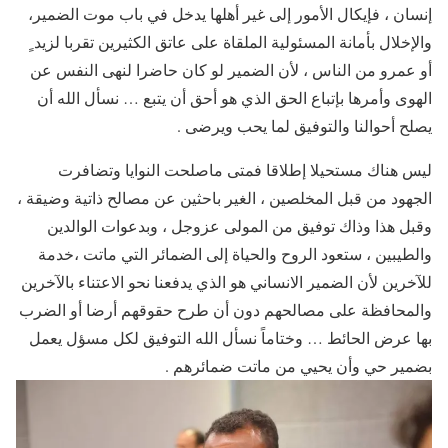
إنسان ، فإيكال الأمور إلى غير أهلها يدخل في باب موت الضمير،
والإخلال بأمانة المسئولية الملقاة على عاتق الكثيرين تقربا لزيد ٍ
أو عمرو من الناس ، لأن الضمير لو كان حاضرا لنهى النفس عن
الهوى وأمرها بإتباع الحق الذي هو أحق أن يتبع … نسأل الله أن
يصلح أحوالنا والتوفيق لما يحب ويرضى .
ليس هناك مستحيلا إطلاقا فمتى ماصلحت النوايا وتضافرت
الجهود من قبل المخلصين ، الغير باحثين عن مصالح ذاتية وضيقة ،
وقبل هذا وذاك توفيق من المولى عزوجل ، وبدعوات الوالدين
والطيبين ، ستعود الروح والحياة إلى الضمائر التي ماتت ،خدمة
للآخرين لأن الضمير الانساني هو الذي يدفعنا نحو الاعتناء بالآخرين
والمحافظة على مصالحهم دون أن طرح حقوقهم أرضا أو الضرب
بها عرض الحائط … وختاماً نسأل الله التوفيق لكل مسؤل يعمل
بضمير حي وأن يحيي من ماتت ضمائرهم .