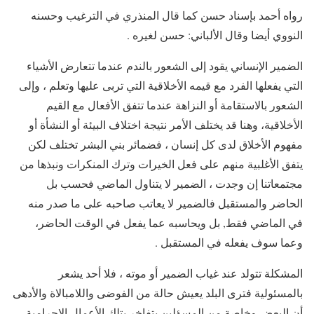
رواه أحمد بإسناد حسن كما قال المنذري في الترغيب وحسنه
النووي أيضا وقال الألباني: حسن لغيره .
الضمير الإنساني يقود إلى الشعور بالندم عندما تتعارض الأشياء
التي يفعلها الفرد مع قيمه الأخلاقية التي تربى عليها وتعلم ، وإلى
الشعور بالاستقامة أو النزاهة عندما تتفق الأفعال مع القيم
الأخلاقية، وهنا قد يختلف الأمر نتيجة اختلاف البيئة أو النشأة أو
مفهوم الأخلاق لدى كل إنسان ، فضمائر بني البشر تختلف لكن
يتفق الأغلبية منهم على فعل الخيرات وترك المنكرات ونبذها من
مجتمعاتنا إن وجدت ، الضمير لا يتناول الماضي فحسب بل
الحاضر والمستقبل فالضمير لا يعاتب صاحبه على ما صدر منه
في الماضي فقط, بل ويحاسبه عما يفعل في الوقت الحاضر،
وعما سوف يفعله في المستقبل .
المشكلة تتولد عند غياب الضمير أو موته ، فلا أحد يشعر
بالمسئولية فترى البلد يعيش حالة من الفوضى واللامبالاة والأدهى
أن البعض وخاصة من المسؤلين يتفاخر بتلك الأعمال الإجرامية