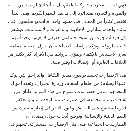
فهي ليست مجرد مشاركة لطعام، بل بناءٌ هادئ لرصيد من الثقة
والمودة والتعاون يمتد أثره إلى ما بعد الشهر الكريم. وهي ايضاً
تختصر كثيراً من المعاني في مشهد واحد؛ فالجميع يجلسون على
مائدة واحدة، يتبادلون الأحاديث والدعوات والإبتسامات، فيشعر
كل فرد أنه جزء من نسيج اجتماعي حقيقي لا يعيش وحيداً مهما
كانت ظروفه, وتؤكد دراسات اجتماعية أن تناول الطعام جماعة
يعزز الإحساس بالإنتماء ويقوّي الروابط بين الأفراد أكثر بكثير من
العلاقات العابرة أو الإتصالات الإفتراضية.
هذه الإفطارات تجسد بوضوح معاني التكافل والتراحم التي يؤكد
عليها الإسلام؛ من إطعام الطعام، وزيارة الجيران، وتفقد أحوال
المحتاجين. وفي حضرموت، تمتزج في هذه الموائد أطباق من
ثقافات يمنية مختلفة، في صورة صامتة لوحدة التنوع، تعكس
قدرة المجتمع على التعايش وقبول الآخر في إطار مشترك من
القيم الدينية والإنسانية. وتوضح أبحاث حول رمضان أن
الممارسات الجماعية فيه، مثل الإفطارات المشتركة، تسهم في