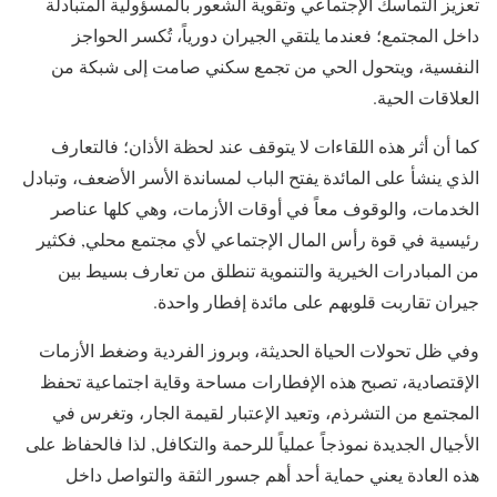
تعزيز التماسك الإجتماعي وتقوية الشعور بالمسؤولية المتبادلة
داخل المجتمع؛ فعندما يلتقي الجيران دورياً، تُكسر الحواجز
النفسية، ويتحول الحي من تجمع سكني صامت إلى شبكة من
العلاقات الحية.
كما أن أثر هذه اللقاءات لا يتوقف عند لحظة الأذان؛ فالتعارف
الذي ينشأ على المائدة يفتح الباب لمساندة الأسر الأضعف، وتبادل
الخدمات، والوقوف معاً في أوقات الأزمات، وهي كلها عناصر
رئيسية في قوة رأس المال الإجتماعي لأي مجتمع محلي, فكثير
من المبادرات الخيرية والتنموية تنطلق من تعارف بسيط بين
جيران تقاربت قلوبهم على مائدة إفطار واحدة.
وفي ظل تحولات الحياة الحديثة، وبروز الفردية وضغط الأزمات
الإقتصادية، تصبح هذه الإفطارات مساحة وقاية اجتماعية تحفظ
المجتمع من التشرذم، وتعيد الإعتبار لقيمة الجار، وتغرس في
الأجيال الجديدة نموذجاً عملياً للرحمة والتكافل, لذا فالحفاظ على
هذه العادة يعني حماية أحد أهم جسور الثقة والتواصل داخل